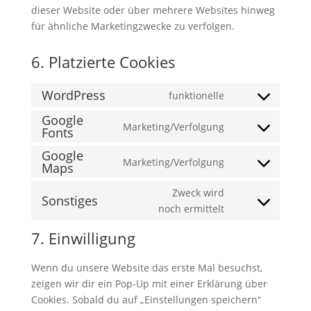
dieser Website oder über mehrere Websites hinweg
für ähnliche Marketingzwecke zu verfolgen.
6. Platzierte Cookies
WordPress
funktionelle
Consent
Google
to
Marketing/Verfolgung
Fonts
Consent
service
to
wordpress
Google
Marketing/Verfolgung
service
Maps
Consent
google-
to
Zweck wird
fonts
Sonstiges
service
Consent
noch ermittelt
google-
to
maps
7. Einwilligung
service
sonstiges
Wenn du unsere Website das erste Mal besuchst,
zeigen wir dir ein Pop-Up mit einer Erklärung über
Cookies. Sobald du auf „Einstellungen speichern“