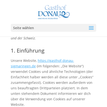
Diese Cookie-Richtlinie wurde zuletzt am 10. August
2021 aktualisiert und gilt für Bürger und Einwohner mit
Seite wählen
ständigem Wohnsitz im Europäischen Wirtschaftsraum
und der Schweiz.
1. Einführung
Unsere Website,
https://gasthof-donau-
sigmaringen.de
(im folgenden: „Die Website“)
verwendet Cookies und ähnliche Technologien (der
Einfachheit halber werden all diese unter „Cookies“
zusammengefasst). Cookies werden außerdem von
uns beauftragten Drittparteien platziert. In dem
unten stehendem Dokument informieren wir dich
über die Verwendung von Cookies auf unserer
Website.